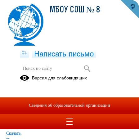
МБОУ СОШ № 8
Написать письмо
Версия для слабовидящих
Положение об организации и
осуществлении образовательной
деятельности по дополнительным
общеобразовательным программам
Сведения об образовательной организации
Опубликовано на сайте
24 марта 2021
Скачать